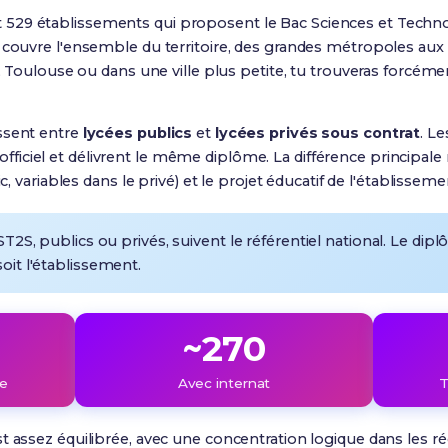
29 établissements qui proposent le Bac Sciences et Technolo
i couvre l'ensemble du territoire, des grandes métropoles aux
le, Toulouse ou dans une ville plus petite, tu trouveras forcém
ssent entre
lycées publics
et
lycées privés sous contrat
. L
ciel et délivrent le même diplôme. La différence principale ré
c, variables dans le privé) et le projet éducatif de l'établisseme
ST2S, publics ou privés, suivent le référentiel national. Le d
oit l'établissement.
~270
e
Avec internat
T
t assez équilibrée, avec une concentration logique dans les ré