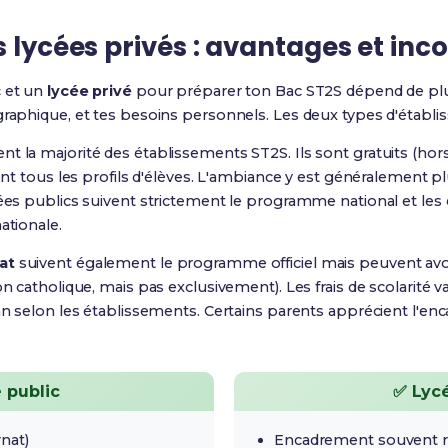
s lycées privés : avantages et inc
c
et un
lycée privé
pour préparer ton Bac ST2S dépend de plus
graphique, et tes besoins personnels. Les deux types d'établ
t la majorité des établissements ST2S. Ils sont gratuits (hors 
lent tous les profils d'élèves. L'ambiance y est généralement p
cées publics suivent strictement le programme national et les
ationale.
at
suivent également le programme officiel mais peuvent avoi
on catholique, mais pas exclusivement). Les frais de scolarité 
an selon les établissements. Certains parents apprécient l'enc
 public
✅ Lycé
rnat)
Encadrement souvent r