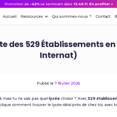
Promotion de
-42%
se terminant dans
13:49:10
.
En profiter »
Accueil
Ressources
Qui sommes-nous ?
Contact
B
te des 529 Établissements en 
Internat)
Publié le
7 février 2026
S
mais tu ne sais pas quel
lycée
choisir ? Avec
529 établiss
'explique comment trouver le lycée idéal près de chez toi, avec to