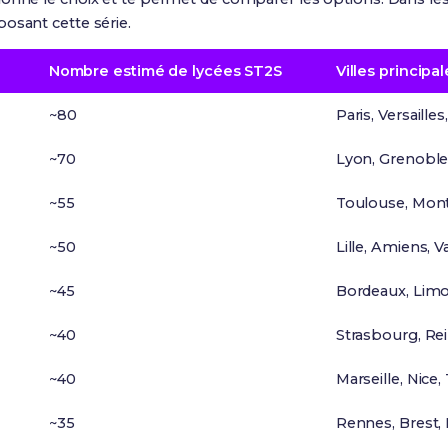
osant cette série.
Nombre estimé de lycées ST2S
Villes principal
~80
Paris, Versailles
~70
Lyon, Grenoble
~55
Toulouse, Mont
~50
Lille, Amiens, 
~45
Bordeaux, Limo
~40
Strasbourg, Re
~40
Marseille, Nice
~35
Rennes, Brest, 