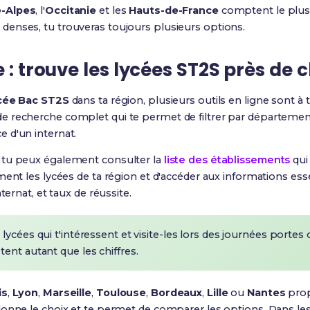
-Alpes
, l'
Occitanie
et les
Hauts-de-France
comptent le plus 
enses, tu trouveras toujours plusieurs options.
 : trouve les lycées ST2S près de c
cée Bac ST2S
dans ta région, plusieurs outils en ligne sont à t
recherche complet qui te permet de filtrer par département,
 d'un internat.
 tu peux également consulter la
liste des établissements
qui
ment les lycées de ta région et d'accéder aux informations ess
ternat, et taux de réussite.
lycées qui t'intéressent et visite-les lors des journées portes
ent autant que les chiffres.
is
,
Lyon
,
Marseille
,
Toulouse
,
Bordeaux
,
Lille
ou
Nantes
prop
donne le choix et te permet de comparer les options. Dans les