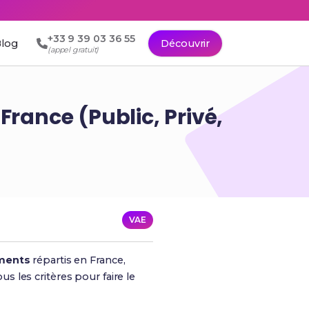
+33 9 39 03 36 55
log
Découvrir
(appel gratuit)
France (Public, Privé,
VAE
ements
répartis en France,
us les critères pour faire le