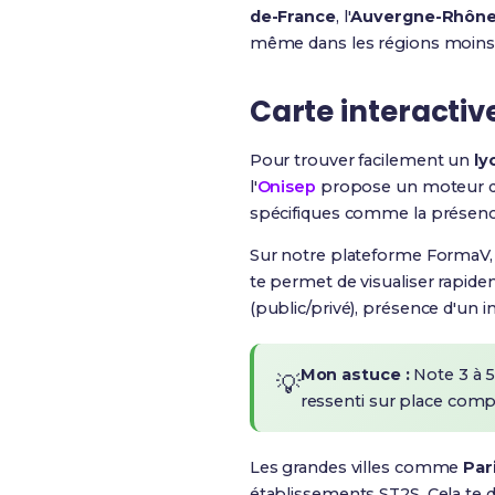
de-France
, l'
Auvergne-Rhône
même dans les régions moins d
Carte interactive
Pour trouver facilement un
ly
l'
Onisep
propose un moteur de 
spécifiques comme la présence
Sur notre plateforme FormaV,
te permet de visualiser rapide
(public/privé), présence d'un in
Mon astuce :
Note 3 à 5 
💡
ressenti sur place compt
Les grandes villes comme
Par
établissements ST2S. Cela te 