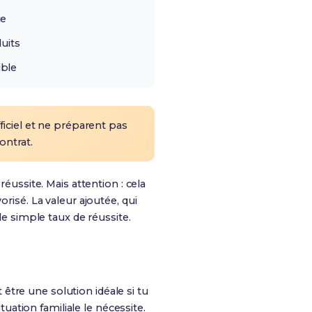
ue
duits
ible
iciel et ne préparent pas
ontrat.
éussite. Mais attention : cela
vorisé.
La valeur ajoutée, qui
e simple taux de réussite.
être une solution idéale si tu
tuation familiale le nécessite.