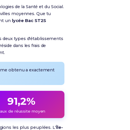
gies de la Santé et du Social
.
 villes moyennes. Que tu
ent un
lycée Bac ST2S
es deux types d'établissements
side dans les frais de
nt.
iplôme obtenu a exactement
91,2%
aux de réussite moyen
gions les plus peuplées. L'
Île-