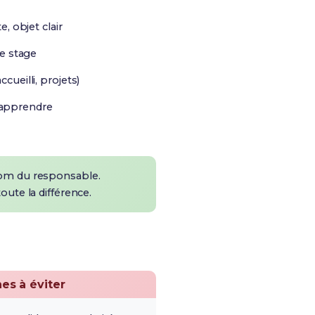
, objet clair
ce stage
cueilli, projets)
 apprendre
nom du responsable.
oute la différence.
es à éviter