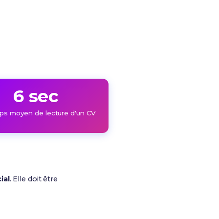
6 sec
ps moyen de lecture d'un CV
ial
. Elle doit être