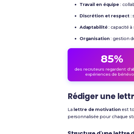
Travail en équipe
: coll
Discrétion et respect
: 
Adaptabilité
: capacité à
Organisation
: gestion d
85%
des recruteurs regardent d'a
expériences de bénévo
Rédiger une lett
La
lettre de motivation
est t
personnalisée pour chaque str
Structure d'une lettre 