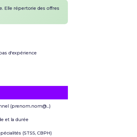
. Elle répertorie des offres
s pas d'expérience
onnel (prenom.nom@...)
de et la durée
pécialités (STSS, CBPH)