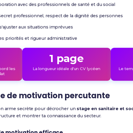
aboration avec des professionnels de santé et du social
secret professionnel, respect de la dignité des personnes
 s'ajuster aux situations imprévues
es priorités et rigueur administrative
1 page
bord les
La longueur idéale d'un CV lycéen
Le tem
lat
re de motivation percutante
on arme secrète pour décrocher un
stage en sanitaire et soc
ucture et montrer ta connaissance du secteur.
de motivation efficace