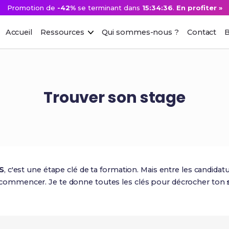
Promotion de
-42%
se terminant dans
15:34:35
.
En profiter »
Accueil
Ressources
Qui sommes-nous ?
Contact
B
Trouver son stage
S
, c'est une étape clé de ta formation. Mais entre les candidatu
r où commencer. Je te donne toutes les clés pour décrocher ton