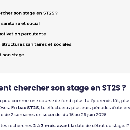
cher son stage en ST2S ?
sanitaire et social
motivation percutante
Structures sanitaires et sociales
t son stage
t chercher son stage en ST2S ?
n peu comme une course de fond : plus tu t'y prends tôt, plu
rêves. En
bac ST2S
, tu effectueras plusieurs périodes d'obser
ire de 2 semaines en seconde, du 15 au 26 juin 2026
.
 tes recherches
2 à 3 mois avant
la date de début du stage. P