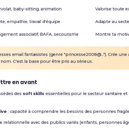
volat, baby-sitting, animation
Valorise toute 
te, empathie, travail d'équipe
Adapte au secteu
gement associatif, BAFA, secourisme
Montre ta motiv
esses email fantaisistes (genre "princesse2008@..."). Crée une
om. C'est la base pour être pris au sérieux.
ttre en avant
ssèdes des
soft skills
essentielles pour le secteur sanitaire et s
ive
: capacité à comprendre les besoins des personnes fragil
ce relationnelle avec des publics variés (enfants, personnes âg