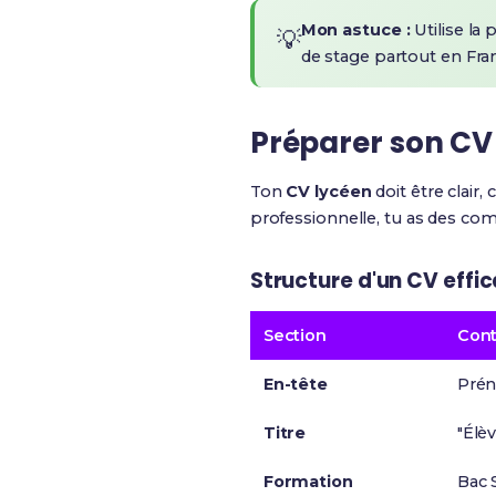
Mon astuce :
Utilise la
💡
de stage partout en Franc
Préparer son CV 
Ton
CV lycéen
doit être clair,
professionnelle, tu as des com
Structure d'un CV effi
Section
Con
En-tête
Prén
Titre
"Élè
Formation
Bac S