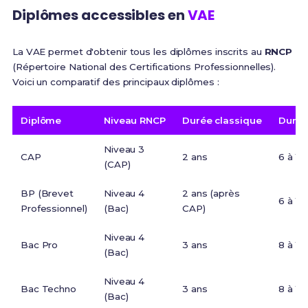
Diplômes accessibles en
VAE
La VAE permet d'obtenir tous les diplômes inscrits au
RNCP
(Répertoire National des Certifications Professionnelles).
Voici un comparatif des principaux diplômes :
Diplôme
Niveau RNCP
Durée classique
Durée
Niveau 3
CAP
2 ans
6 à 12
(CAP)
BP (Brevet
Niveau 4
2 ans (après
6 à 12
Professionnel)
(Bac)
CAP)
Niveau 4
Bac Pro
3 ans
8 à 12
(Bac)
Niveau 4
Bac Techno
3 ans
8 à 12
(Bac)