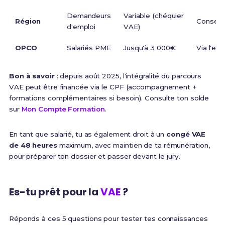
Demandeurs
Variable (chéquier
Région
Conseil 
d'emploi
VAE)
OPCO
Salariés PME
Jusqu'à 3 000€
Via l'em
Bon à savoir
: depuis août 2025, l'intégralité du parcours
VAE peut être financée via le CPF (accompagnement +
formations complémentaires si besoin). Consulte ton solde
sur
Mon Compte Formation
.
En tant que salarié, tu as également droit à un
congé VAE
de 48 heures
maximum, avec maintien de ta rémunération,
pour préparer ton dossier et passer devant le jury.
Es-tu prêt pour la
VAE
?
Réponds à ces 5 questions pour tester tes connaissances