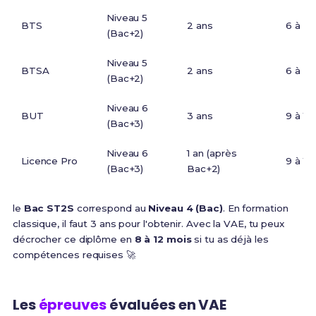
Niveau 5
BTS
2 ans
6 à 9 
(Bac+2)
Niveau 5
BTSA
2 ans
6 à 9 
(Bac+2)
Niveau 6
BUT
3 ans
9 à 12
(Bac+3)
Niveau 6
1 an (après
Licence Pro
9 à 12
(Bac+3)
Bac+2)
le
Bac ST2S
correspond au
Niveau 4 (Bac)
. En formation
classique, il faut 3 ans pour l'obtenir. Avec la VAE, tu peux
décrocher ce diplôme en
8 à 12 mois
si tu as déjà les
compétences requises 🚀
Les
épreuves
évaluées en VAE