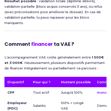
Résultat possible
: validation totale (diplôme délivré),
validation partielle (blocs acquis conservés 5 ans), ou refus
(avec préconisations pour améliorer le dossier). En cas de
validation partielle, tu peux repasser pour les blocs
manquants.
Comment
financer
ta VAE ?
L'accompagnement VAE coûte généralement entre
1 500€
et 3 000€
. Heureusement, plusieurs dispositifs permettent
de financer intégralement ou partiellement ce parcours :
Dispositif
Pour qui ?
Montant possible
Commen
CPF
Tout actif
Jusqu'à 100%
moncomp
Employeur
100% + congé
Salariés
Demand
(PDC)
VAE