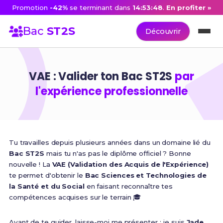
Promotion
-42%
se terminant dans
14:53:47
.
En profiter »
Bac
ST2S
Découvrir
VAE : Valider ton Bac ST2S
par
l'expérience professionnelle
Tu travailles depuis plusieurs années dans un domaine lié du
Bac ST2S
mais tu n'as pas le diplôme officiel ? Bonne
nouvelle ! La
VAE (Validation des Acquis de l'Expérience)
te permet d'obtenir le
Bac Sciences et Technologies de
la Santé et du Social
en faisant reconnaître tes
compétences acquises sur le terrain 🎓
Avant de te guider, laisse-moi me présenter : je suis
Jade
,