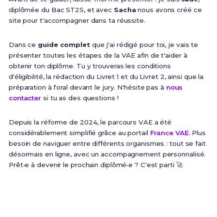
diplômée du Bac ST2S, et avec
Sacha
nous avons créé ce
site pour t'accompagner dans ta réussite.
Dans ce
guide complet
que j'ai rédigé pour toi, je vais te
présenter toutes les étapes de la VAE afin de t'aider à
obtenir ton diplôme. Tu y trouveras les conditions
d'éligibilité, la rédaction du Livret 1 et du Livret 2, ainsi que la
préparation à l'oral devant le jury. N'hésite pas à
nous
contacter
si tu as des questions !
Depuis la réforme de 2024, le parcours VAE a été
considérablement simplifié grâce au portail
France VAE
. Plus
besoin de naviguer entre différents organismes : tout se fait
désormais en ligne, avec un accompagnement personnalisé.
Prêt•e à devenir le prochain diplômé•e ? C'est parti 🚀
60%
8 à 12 mois
Taux de validation totale
Durée moyenne du