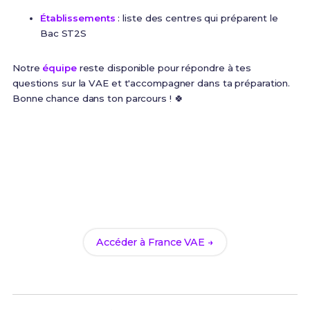
Établissements
: liste des centres qui préparent le
Bac ST2S
Notre
équipe
reste disponible pour répondre à tes
questions sur la VAE et t'accompagner dans ta préparation.
Bonne chance dans ton parcours ! 🍀
Commence ta VAE dès
maintenant
Inscris-toi sur le portail officiel France VAE et choisis
le Bac ST2S comme certification visée.
Accéder à France VAE →