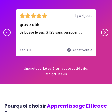
illet
Il y a 4 jours
grave utile
Bon
Je bosse le Bac ST2S sans paniquer 🙂
Pla
on 
ifié
Yanis D.
Achat vérifié
Chl
Une note de
4,6
sur
5
sur la base de
24 avis
.
Rédiger un avis
Pourquoi choisir
Apprentissage Efficace