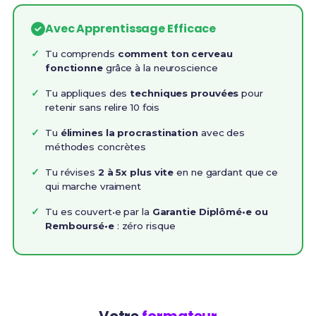
Avec Apprentissage Efficace
Tu comprends
comment ton cerveau
fonctionne
grâce à la neuroscience
Tu appliques des
techniques prouvées
pour
retenir sans relire 10 fois
Tu
élimines la procrastination
avec des
méthodes concrètes
Tu révises
2 à 5x plus vite
en ne gardant que ce
qui marche vraiment
Tu es couvert•e par la
Garantie Diplômé•e ou
Remboursé•e
: zéro risque
Votre
formateur