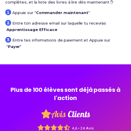
complètes, et la liste des livres à lire dès maintenant ✋
Appuie sur "
Commander maintenant
"
Entre ton adresse email sur laquelle tu recevras
Apprentissage Efficace
Entre tes informations de paiement et Appuie sur
"
Payer
"
Plus de 100 élèves sont déjà passés à
l'action
Avis
Clients
4,6 • 24 Avis