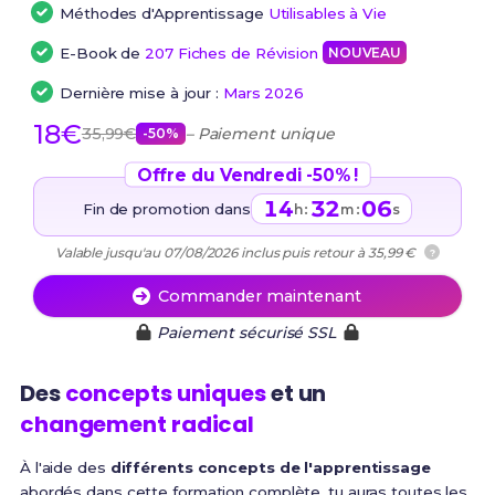
Méthodes d'Apprentissage
Utilisables à Vie
E-Book de
207 Fiches de Révision
NOUVEAU
Dernière mise à jour :
Mars 2026
18€
35,99€
– Paiement unique
-50%
Offre du Vendredi -50% !
14
32
05
Fin de promotion dans
:
:
h
m
s
Valable jusqu'au 07/08/2026 inclus puis retour à 35,99 €
?
Commander maintenant
Paiement sécurisé SSL
Des
concepts uniques
et un
changement radical
À l'aide des
différents concepts de l'apprentissage
abordés dans cette formation complète, tu auras toutes les