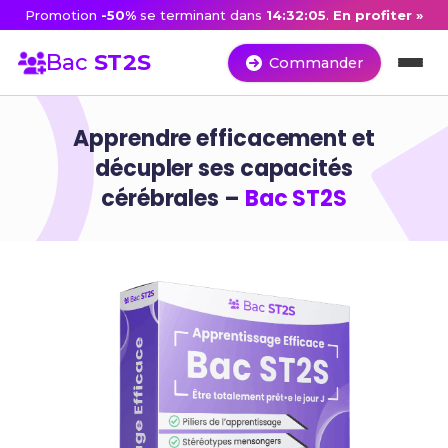
Promotion
-50%
se terminant dans
14:32:05
.
En profiter »
Bac
ST2S
Commander
Apprendre efficacement et
décupler ses capacités
cérébrales –
Bac ST2S